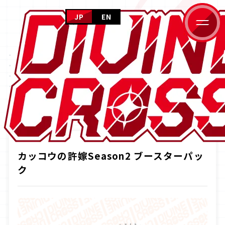
JP
EN
HOME
PRODUCTS
ホーム
NEWS
ニュース
商品情報
PRODUCTS
商品情報
CARD GALLERY
HOME
商品情報
カッコウの許嫁Season2 ブースターパック
カードギャラリー
EVENT
イベント
HOW TO PLAY
カッコウの許嫁Season2 ブースターパッ
遊び方
FOR BEGINNERS
ク
はじめての方へ