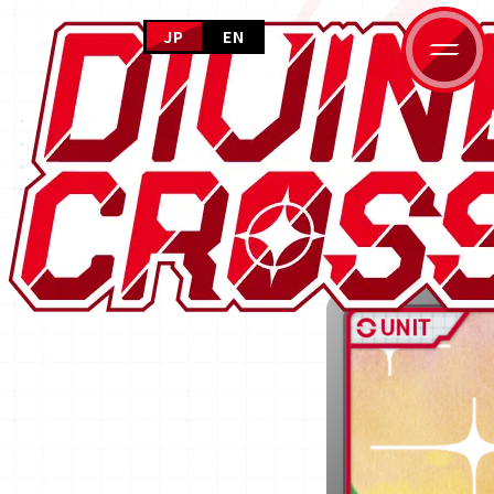
JP
EN
HOME
CARD GALLERY
ホーム
NEWS
ニュース
カードギャラリー
PRODUCTS
商品情報
CARD GALLERY
HOME
カードギャラリー
カッコウの許嫁 Season2 ブースター
カードギャラリー
EVENT
イベント
HOW TO PLAY
遊び方
FOR BEGINNERS
はじめての方へ