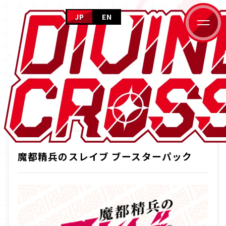
JP
EN
HOME
PRODUCTS
ホーム
NEWS
ニュース
商品情報
PRODUCTS
商品情報
CARD GALLERY
HOME
商品情報
魔都精兵のスレイブ ブースターパック
カードギャラリー
EVENT
イベント
HOW TO PLAY
魔都精兵のスレイブ ブースターパック
遊び方
FOR BEGINNERS
はじめての方へ