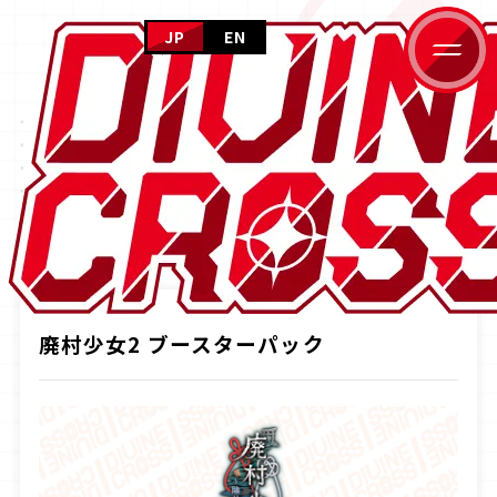
JP
EN
HOME
PRODUCTS
ホーム
NEWS
ニュース
商品情報
PRODUCTS
商品情報
CARD GALLERY
HOME
商品情報
廃村少女2 ブースターパック
カードギャラリー
EVENT
イベント
HOW TO PLAY
廃村少女2 ブースターパック
遊び方
FOR BEGINNERS
はじめての方へ