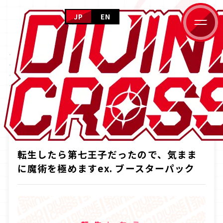
JP
EN
HOME
PRODUCTS
ホーム
NEWS
ニュース
商品情報
PRODUCTS
商品情報
CARD GALLERY
HOME
商品情報
転生したら第七王子だったので、気ままに魔術を
カードギャラリー
EVENT
イベント
HOW TO PLAY
転生したら第七王子だったので、気まま
遊び方
FOR BEGINNERS
に魔術を極めますex. ブースターパック
はじめての方へ