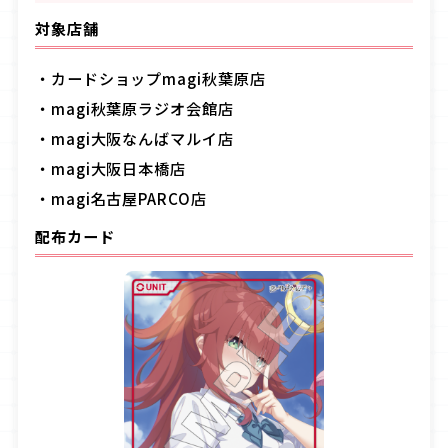
対象店舗
・カードショップ
magi
秋葉原店
・magi
秋葉原ラジオ会館店
・magi
大阪なんばマルイ店
・magi
大阪日本橋店
・magi
名古屋
PARCO
店
配布カード