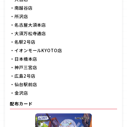
・南越谷店
・所沢店
・名古屋大須本店
・大須万松寺通店
・名駅
2
号店
・イオンモール
KYOTO
店
・日本橋本店
・神戸三宮店
・広島
2
号店
・仙台駅前店
・金沢店
配布カード