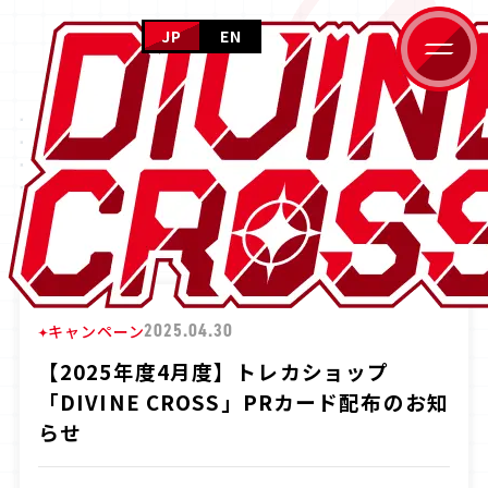
JP
EN
HOME
NEWS
ホーム
NEWS
ニュース
ニュース
PRODUCTS
商品情報
CARD GALLERY
HOME
ニュース
【2025年度4月度】トレカショップ「DIVINE 
カードギャラリー
EVENT
イベント
HOW TO PLAY
2025.04.30
キャンペーン
遊び方
FOR BEGINNERS
【2025年度4月度】トレカショップ
はじめての方へ
「DIVINE CROSS」PRカード配布のお知
らせ