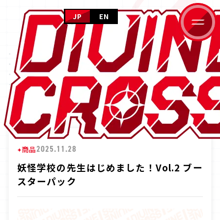
JP
EN
HOME
NEWS
ホーム
NEWS
ニュース
ニュース
PRODUCTS
商品情報
CARD GALLERY
HOME
ニュース
妖怪学校の先生はじめました！Vol.2 ブースタ
カードギャラリー
EVENT
イベント
HOW TO PLAY
2025.11.28
商品
遊び方
FOR BEGINNERS
妖怪学校の先生はじめました！Vol.2 ブー
はじめての方へ
スターパック