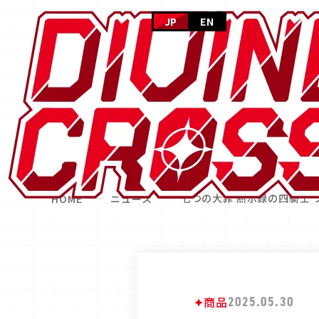
JP
EN
七つの大罪 黙示録の四騎士 
HOME
ニュース
商品
2025.05.30