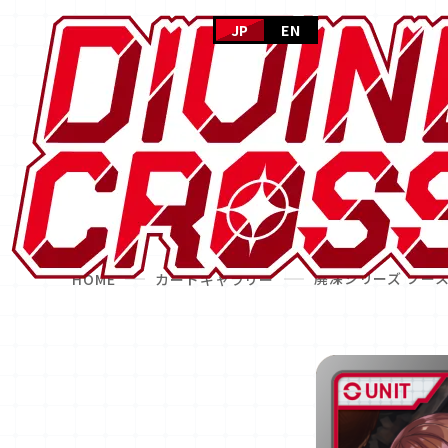
JP
EN
C
廃深シリーズ ブー
HOME
カードギャラリー