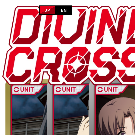
JP
EN
HOME
CARD GALLERY
ホーム
NEWS
ニュース
カードギャラリー
PRODUCTS
商品情報
CARD GALLERY
HOME
カードギャラリー
コープスパーティー シリーズ Vol.3 
カードギャラリー
EVENT
イベント
HOW TO PLAY
遊び方
FOR BEGINNERS
はじめての方へ