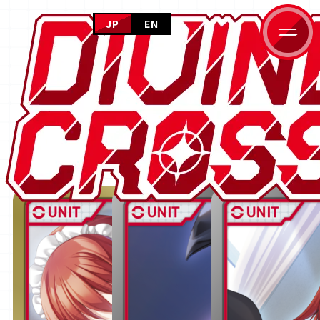
JP
EN
HOME
CARD GALLERY
ホーム
NEWS
ニュース
カードギャラリー
PRODUCTS
商品情報
CARD GALLERY
HOME
カードギャラリー
悠刻のファムファタル ブースターパッ
カードギャラリー
EVENT
イベント
HOW TO PLAY
遊び方
FOR BEGINNERS
はじめての方へ